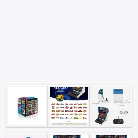
×
Rechercher
: