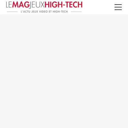
Jeux Vidéo
PC et Hardware
Smartphone et Tablettes
High-Tech
Mangas et Comics
TV, cinéma
Test