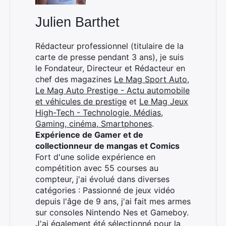
Julien Barthet
Rédacteur professionnel (titulaire de la
carte de presse pendant 3 ans), je suis
le Fondateur, Directeur et Rédacteur en
chef des magazines
Le Mag Sport Auto
,
Le Mag Auto Prestige - Actu automobile
et véhicules de prestige
et
Le Mag Jeux
High-Tech - Technologie, Médias,
Gaming, cinéma, Smartphones
.
Expérience de Gamer et de
collectionneur de mangas et Comics
Fort d'une solide expérience en
compétition avec 55 courses au
compteur, j'ai évolué dans diverses
catégories : Passionné de jeux vidéo
depuis l'âge de 9 ans, j'ai fait mes armes
sur consoles Nintendo Nes et Gameboy.
J'ai également été sélectionné pour la