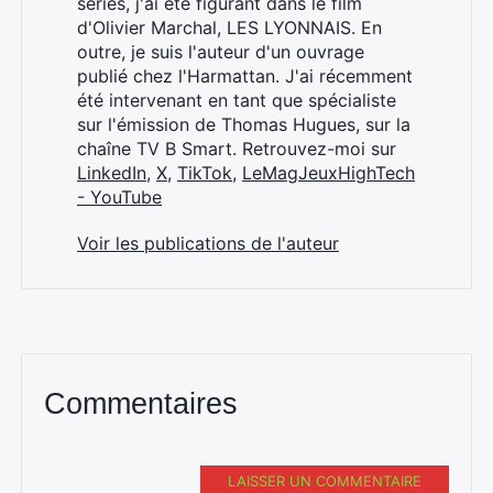
séries, j'ai été figurant dans le film
d'Olivier Marchal, LES LYONNAIS. En
outre, je suis l'auteur d'un ouvrage
publié chez l'Harmattan. J'ai récemment
été intervenant en tant que spécialiste
sur l'émission de Thomas Hugues, sur la
chaîne TV B Smart. Retrouvez-moi sur
LinkedIn
,
X
,
TikTok
,
LeMagJeuxHighTech
- YouTube
Voir les publications de l'auteur
Commentaires
LAISSER UN COMMENTAIRE