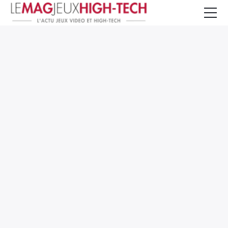
Jeux Vidéo
PC et Hardware
Smartphone et Tablettes
High-Tech
Mangas et Comics
TV, cinéma
Test