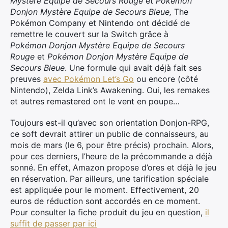
Mystère Equipe de Secours Rouge
et
Pokémon
Donjon Mystère Equipe de Secours Bleue,
The
Pokémon Company et Nintendo ont décidé de
remettre le couvert sur la Switch grâce à
Pokémon
Donjon Mystère Equipe de Secours
Rouge
et
Pokémon
Donjon Mystère Equipe de
Secours Bleue
. Une formule qui avait déjà fait ses
preuves
avec Pokémon Let’s Go
ou encore (côté
Nintendo), Zelda Link’s Awakening. Oui, les remakes
et autres remastered ont le vent en poupe…
Toujours est-il qu’avec son orientation Donjon-RPG,
ce soft devrait attirer un public de connaisseurs, au
mois de mars (le 6, pour être précis) prochain. Alors,
pour ces derniers, l’heure de la précommande a déjà
sonné. En effet, Amazon propose d’ores et déjà le jeu
en réservation. Par ailleurs, une tarification spéciale
est appliquée pour le moment. Effectivement, 20
euros de réduction sont accordés en ce moment.
Pour consulter la fiche produit du jeu en question,
il
suffit de passer par ici