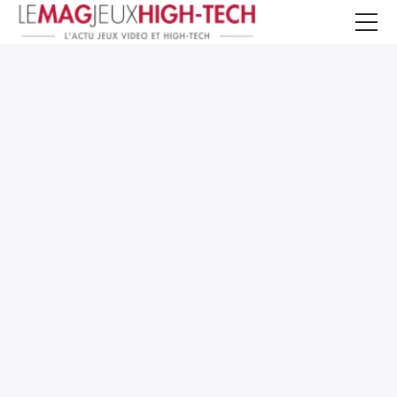
Jeux Vidéo
PC et Hardware
Smartphone et Tablettes
High-Tech
Mangas et Comics
TV, cinéma
Test