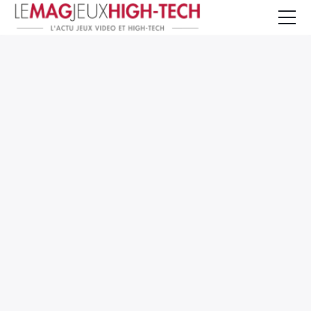
Jeux Vidéo
PC et Hardware
Smartphone et Tablettes
High-Tech
Mangas et Comics
TV, cinéma
Test