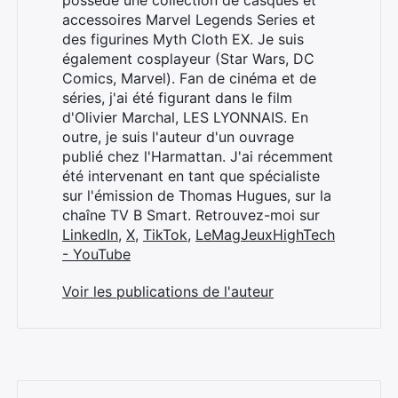
possède une collection de casques et
accessoires Marvel Legends Series et
des figurines Myth Cloth EX. Je suis
également cosplayeur (Star Wars, DC
Comics, Marvel). Fan de cinéma et de
séries, j'ai été figurant dans le film
d'Olivier Marchal, LES LYONNAIS. En
outre, je suis l'auteur d'un ouvrage
publié chez l'Harmattan. J'ai récemment
été intervenant en tant que spécialiste
sur l'émission de Thomas Hugues, sur la
chaîne TV B Smart. Retrouvez-moi sur
LinkedIn
,
X
,
TikTok
,
LeMagJeuxHighTech
- YouTube
Voir les publications de l'auteur