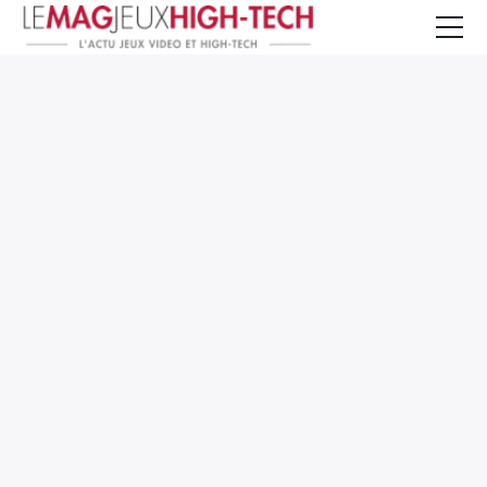
Jeux Vidéo
PC et Hardware
Smartphone et Tablettes
High-Tech
Mangas et Comics
TV, cinéma
Test