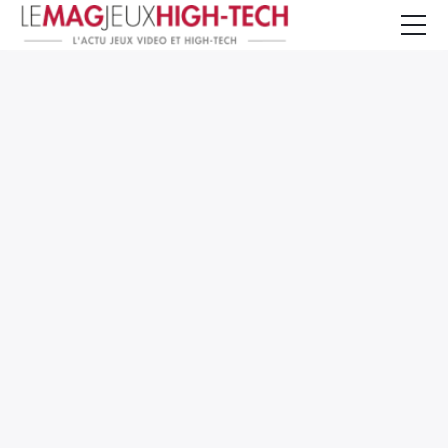
Jeux Vidéo
PC et Hardware
Smartphone et Tablettes
High-Tech
Mangas et Comics
TV, cinéma
Test