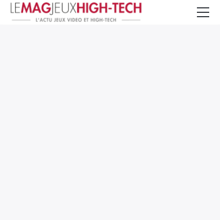
Jeux Vidéo
PC et Hardware
Smartphone et Tablettes
High-Tech
Mangas et Comics
TV, cinéma
Test