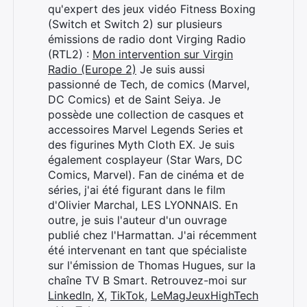
qu'expert des jeux vidéo Fitness Boxing
(Switch et Switch 2) sur plusieurs
émissions de radio dont Virging Radio
(RTL2) :
Mon intervention sur Virgin
Radio (Europe 2)
Je suis aussi
passionné de Tech, de comics (Marvel,
DC Comics) et de Saint Seiya. Je
possède une collection de casques et
accessoires Marvel Legends Series et
des figurines Myth Cloth EX. Je suis
également cosplayeur (Star Wars, DC
Comics, Marvel). Fan de cinéma et de
séries, j'ai été figurant dans le film
d'Olivier Marchal, LES LYONNAIS. En
outre, je suis l'auteur d'un ouvrage
publié chez l'Harmattan. J'ai récemment
été intervenant en tant que spécialiste
sur l'émission de Thomas Hugues, sur la
chaîne TV B Smart. Retrouvez-moi sur
LinkedIn
,
X
,
TikTok
,
LeMagJeuxHighTech