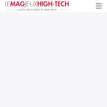
Jeux Vidéo
PC et Hardware
Smartphone et Tablettes
High-Tech
Mangas et Comics
TV, cinéma
Test