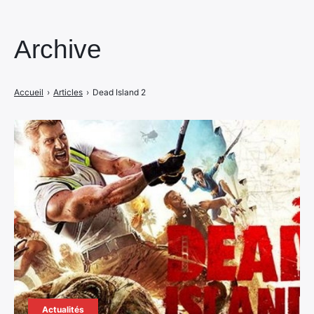
Archive
Accueil
›
Articles
›
Dead Island 2
Actualités