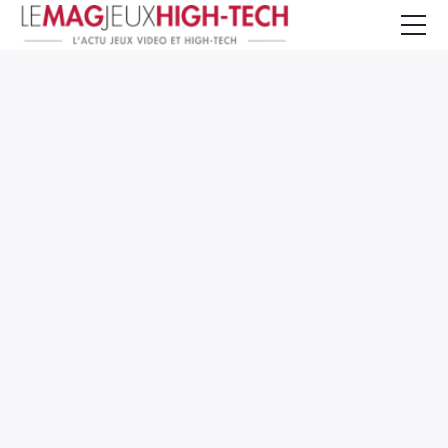
Jeux Vidéo
PC et Hardware
Smartphone et Tablettes
High-Tech
Mangas et Comics
TV, cinéma
Test