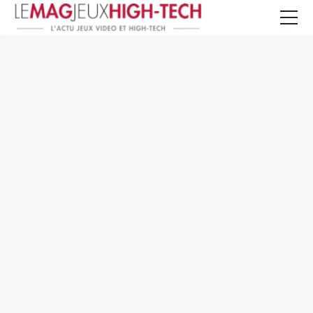
Jeux Vidéo
PC et Hardware
Smartphone et Tablettes
High-Tech
Mangas et Comics
TV, cinéma
Test