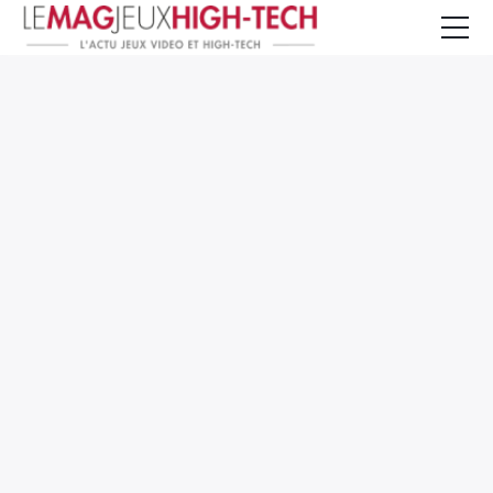
Jeux Vidéo
PC et Hardware
Smartphone et Tablettes
High-Tech
Mangas et Comics
TV, cinéma
Test