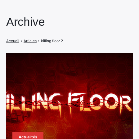
Archive
Accueil
›
Articles
›
killing floor 2
Actualités