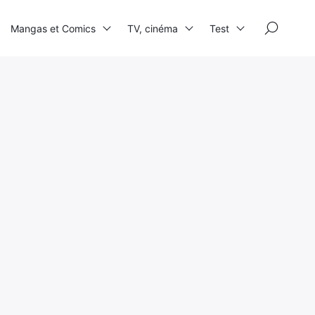
×
Mangas et Comics
TV, cinéma
Test