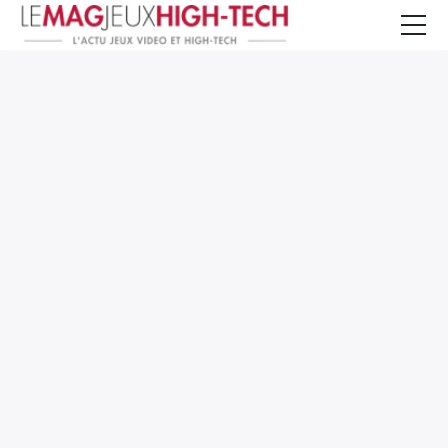
Jeux Vidéo
PC et Hardware
Smartphone et Tablettes
High-Tech
Mangas et Comics
TV, cinéma
Test