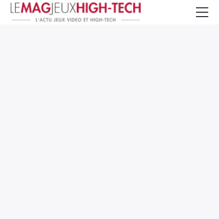
Jeux Vidéo
PC et Hardware
Smartphone et Tablettes
High-Tech
Mangas et Comics
TV, cinéma
Test