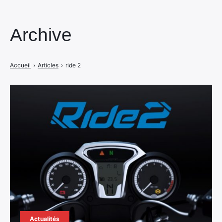
Archive
Accueil
›
Articles
›
ride 2
Actualités