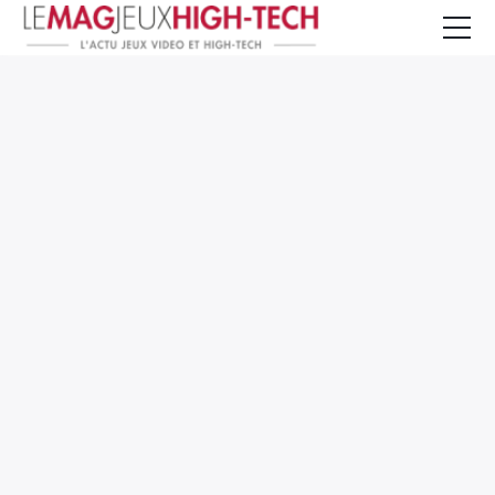
Jeux Vidéo
PC et Hardware
Smartphone et Tablettes
High-Tech
Mangas et Comics
TV, cinéma
Test