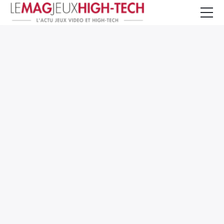
Jeux Vidéo
PC et Hardware
Smartphone et Tablettes
High-Tech
Mangas et Comics
TV, cinéma
Test