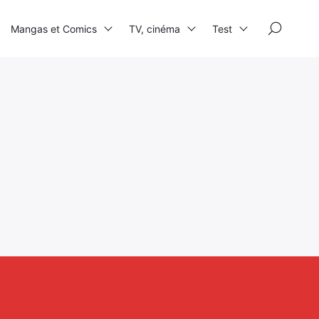
×
Mangas et Comics
TV, cinéma
Test