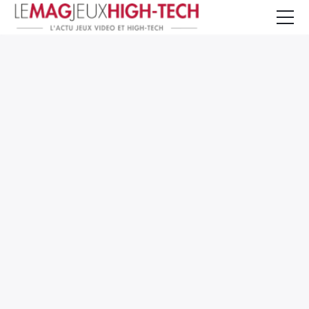
Jeux Vidéo
PC et Hardware
Smartphone et Tablettes
High-Tech
Mangas et Comics
TV, cinéma
Test