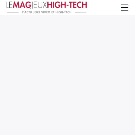
Jeux Vidéo
PC et Hardware
Smartphone et Tablettes
High-Tech
Mangas et Comics
TV, cinéma
Test