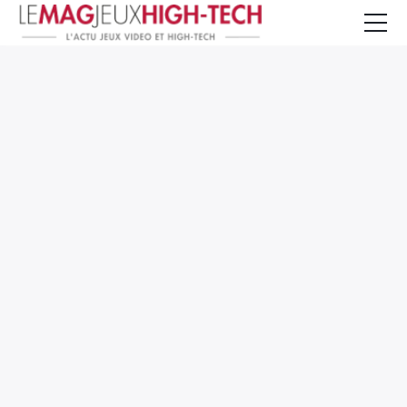
Jeux Vidéo
PC et Hardware
Smartphone et Tablettes
High-Tech
Mangas et Comics
TV, cinéma
Test