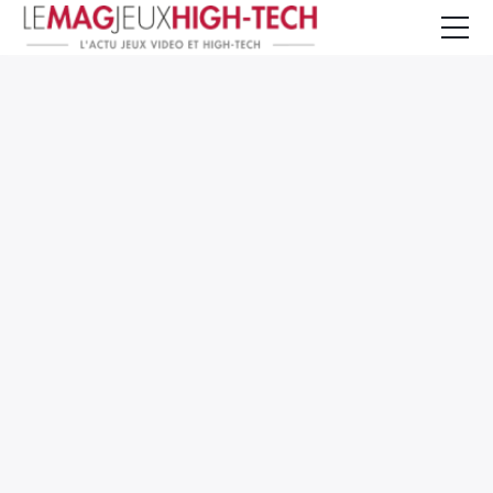
Jeux Vidéo
PC et Hardware
Smartphone et Tablettes
High-Tech
Mangas et Comics
TV, cinéma
Test