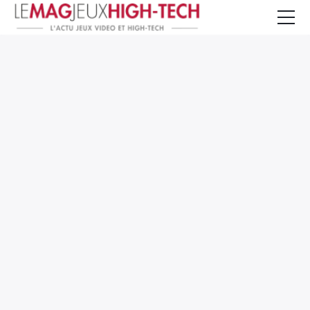
Jeux Vidéo
PC et Hardware
Smartphone et Tablettes
High-Tech
Mangas et Comics
TV, cinéma
Test