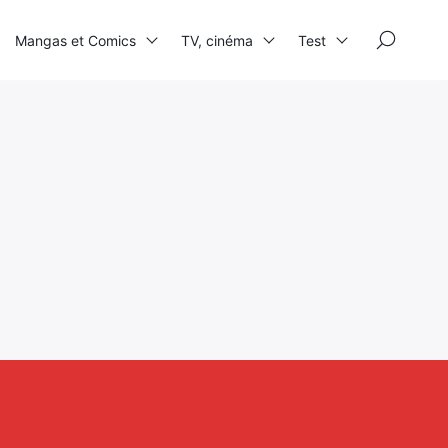
×
Mangas et Comics
TV, cinéma
Test