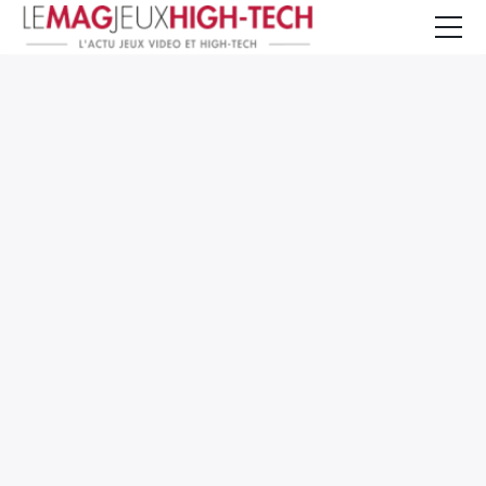
Jeux Vidéo
PC et Hardware
Smartphone et Tablettes
High-Tech
Mangas et Comics
TV, cinéma
Test