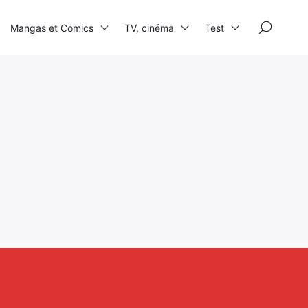
×
Mangas et Comics
TV, cinéma
Test