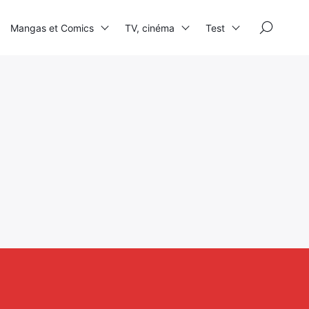
×
Mangas et Comics
TV, cinéma
Test