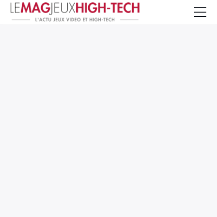
Jeux Vidéo
PC et Hardware
Smartphone et Tablettes
High-Tech
Mangas et Comics
TV, cinéma
Test