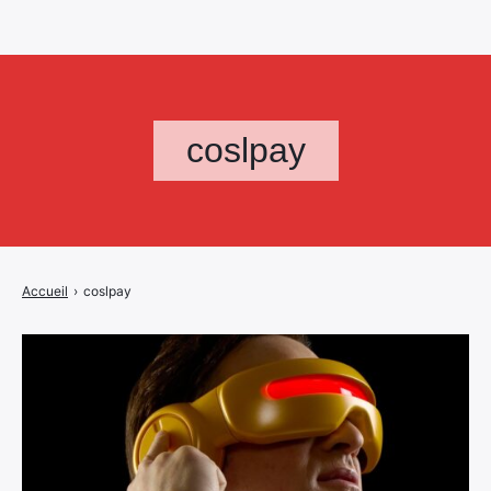
coslpay
Accueil
›
coslpay