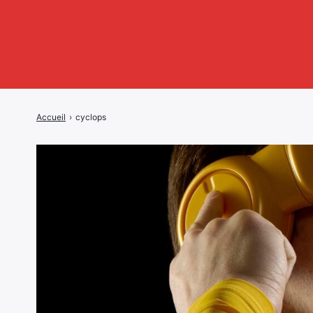
Accueil
›
cyclops