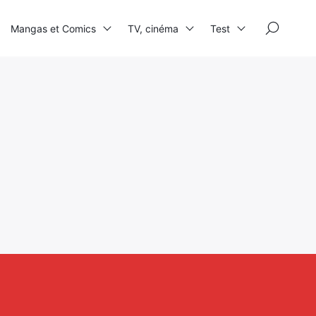
×
Mangas et Comics
TV, cinéma
Test