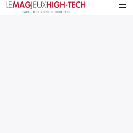
Jeux Vidéo
PC et Hardware
Smartphone et Tablettes
High-Tech
Mangas et Comics
TV, cinéma
Test