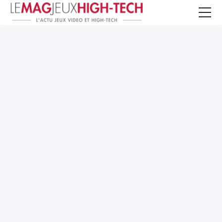
Jeux Vidéo
PC et Hardware
Smartphone et Tablettes
High-Tech
Mangas et Comics
TV, cinéma
Test