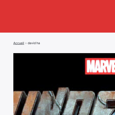
Accueil
›
david ha