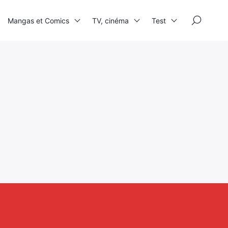
×
Mangas et Comics
TV, cinéma
Test