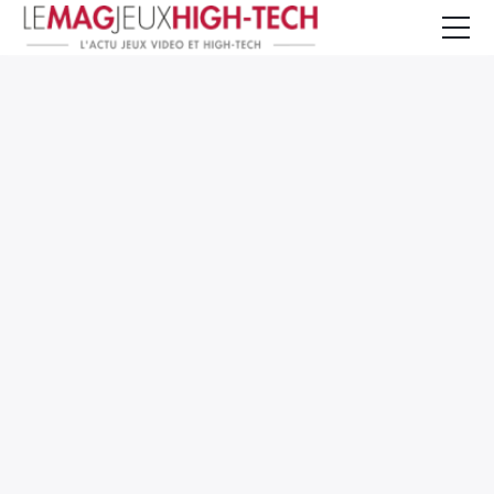
Jeux Vidéo
PC et Hardware
Smartphone et Tablettes
High-Tech
Mangas et Comics
TV, cinéma
Test