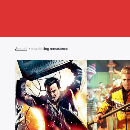
Accueil
›
dead rising remastered