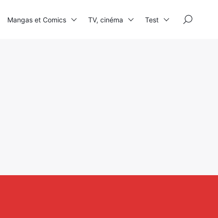
×
Mangas et Comics
TV, cinéma
Test