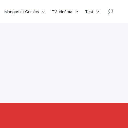
×
Mangas et Comics
TV, cinéma
Test