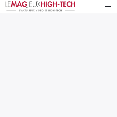
Jeux Vidéo
PC et Hardware
Smartphone et Tablettes
High-Tech
Mangas et Comics
TV, cinéma
Test