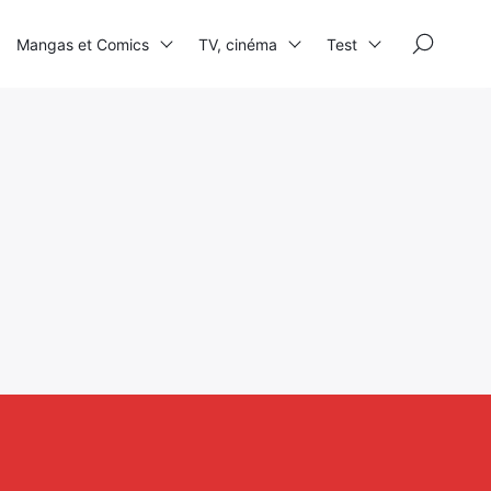
×
Mangas et Comics
TV, cinéma
Test