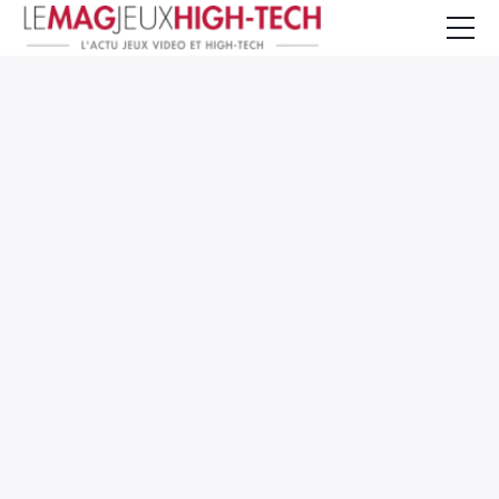
Jeux Vidéo
PC et Hardware
Smartphone et Tablettes
High-Tech
Mangas et Comics
TV, cinéma
Test