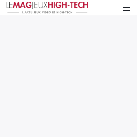
Jeux Vidéo
PC et Hardware
Smartphone et Tablettes
High-Tech
Mangas et Comics
TV, cinéma
Test