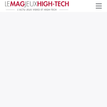
Jeux Vidéo
PC et Hardware
Smartphone et Tablettes
High-Tech
Mangas et Comics
TV, cinéma
Test