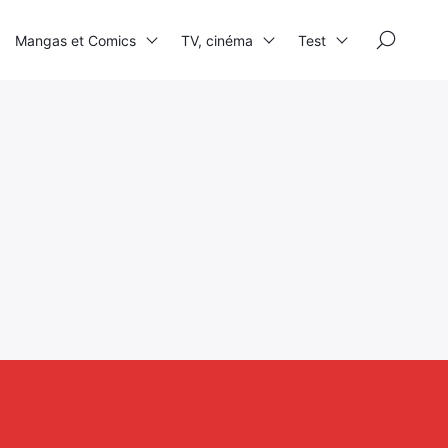
×
Mangas et Comics
TV, cinéma
Test