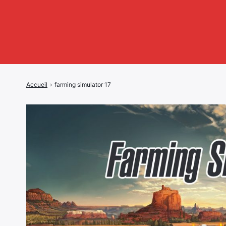
Accueil
›
farming simulator 17