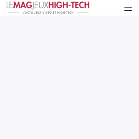
Jeux Vidéo
PC et Hardware
Smartphone et Tablettes
High-Tech
Mangas et Comics
TV, cinéma
Test