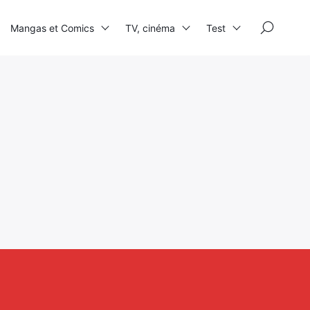
×
Mangas et Comics
TV, cinéma
Test