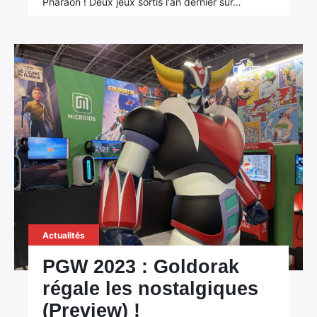
Pharaon ! Deux jeux sortis l'an dernier sur…
×
Rechercher
:
Actualités
PGW 2023 : Goldorak
régale les nostalgiques
(Preview) !