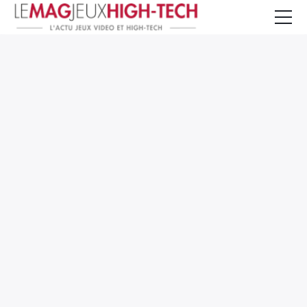
Jeux Vidéo
PC et Hardware
Smartphone et Tablettes
High-Tech
Mangas et Comics
TV, cinéma
Test