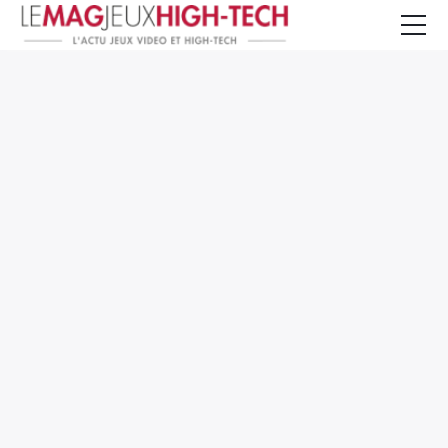
Jeux Vidéo
PC et Hardware
Smartphone et Tablettes
High-Tech
Mangas et Comics
TV, cinéma
Test