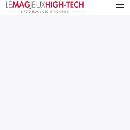
Jeux Vidéo
PC et Hardware
Smartphone et Tablettes
High-Tech
Mangas et Comics
TV, cinéma
Test