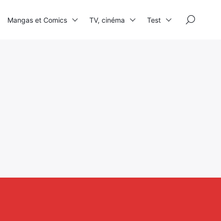
×
Mangas et Comics
TV, cinéma
Test