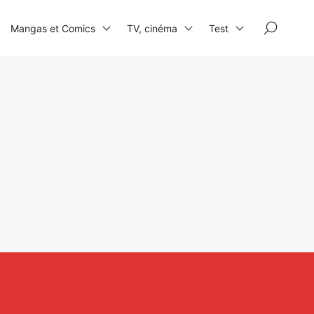
×
Mangas et Comics
TV, cinéma
Test