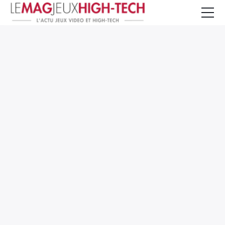
Jeux Vidéo
PC et Hardware
Smartphone et Tablettes
High-Tech
Mangas et Comics
TV, cinéma
Test