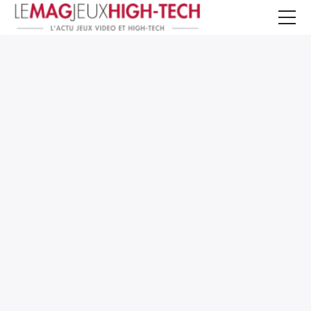
Jeux Vidéo
PC et Hardware
Smartphone et Tablettes
High-Tech
Mangas et Comics
TV, cinéma
Test