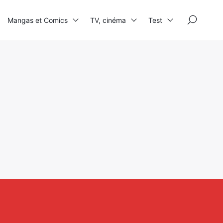
×
Mangas et Comics
TV, cinéma
Test