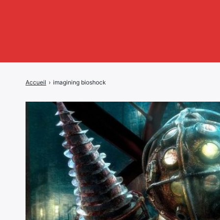
Accueil
›
imagining bioshock